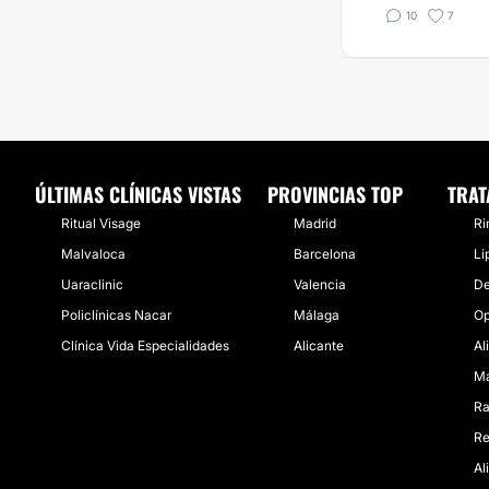
10
7
ÚLTIMAS CLÍNICAS VISTAS
PROVINCIAS TOP
TRAT
Ritual Visage
Madrid
Ri
Malvaloca
Barcelona
Li
Uaraclinic
Valencia
De
Policlínicas Nacar
Málaga
Op
Clínica Vida Especialidades
Alicante
Al
Ma
Ra
Re
Al