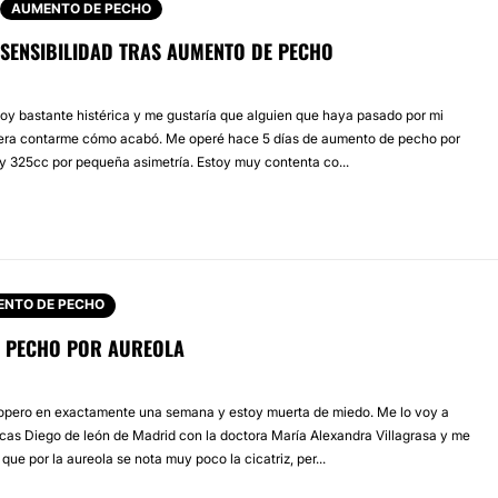
AUMENTO DE PECHO
 SENSIBILIDAD TRAS AUMENTO DE PECHO
stoy bastante histérica y me gustaría que alguien que haya pasado por mi
iera contarme cómo acabó. Me operé hace 5 días de aumento de pecho por
 y 325cc por pequeña asimetría. Estoy muy contenta co...
NTO DE PECHO
 PECHO POR AUREOLA
 opero en exactamente una semana y estoy muerta de miedo. Me lo voy a
nicas Diego de león de Madrid con la doctora María Alexandra Villagrasa y me
e por la aureola se nota muy poco la cicatriz, per...