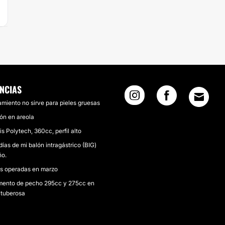
ENCIAS
tamiento no sirve para pieles gruesas
ción en areola
is Polytech, 360cc, perfil alto
días de mi balón intragástrico (BIG)
ño.
as operadas en marzo
mento de pecho 295cc y 275cc en
tuberosa