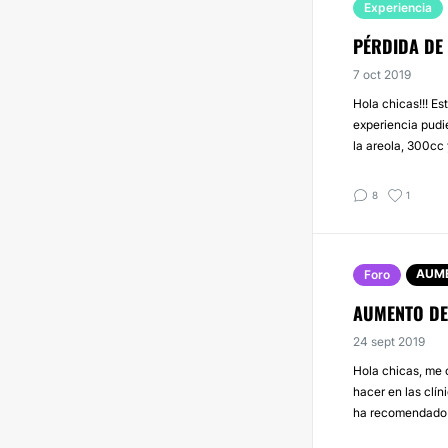
Experiencia
PÉRDIDA DE
7 oct 2019
Hola chicas!!! E
experiencia pud
la areola, 300cc
8
1
AUME
Foro
AUMENTO DE
24 sept 2019
Hola chicas, me
hacer en las clí
ha recomendado qu