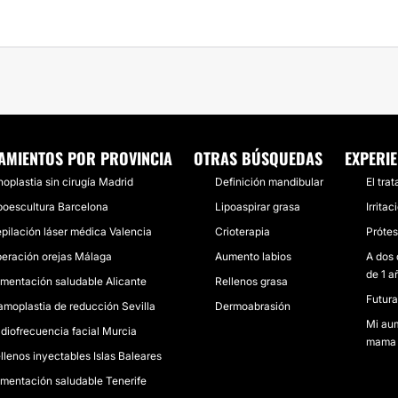
AMIENTOS POR PROVINCIA
OTRAS BÚSQUEDAS
EXPERI
noplastia sin cirugía Madrid
Definición mandibular
El tra
poescultura Barcelona
Lipoaspirar grasa
Irrita
pilación láser médica Valencia
Crioterapia
Prótes
eración orejas Málaga
Aumento labios
A dos 
de 1 a
imentación saludable Alicante
Rellenos grasa
Futur
moplastia de reducción Sevilla
Dermoabrasión
Mi au
diofrecuencia facial Murcia
mama 
llenos inyectables Islas Baleares
imentación saludable Tenerife