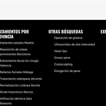
ATAMIENTOS POR
OTRAS BÚSQUEDAS
EX
OVINCIA
Operación de glúteos
Implantes labiales Madrid
Ultrasonidos de alta intensidad
Reposición de orejas
Vaser lipo
prominentes Barcelona
Grosor pene
Estiramiento facial sin cirugía
Coolsculpting
Valencia
Elongación de pene
Rellenos faciales Málaga
Tratamiento sobrepeso Alicante
Revitalización cutánea Sevilla
Ácido hialurónico Murcia
Infiltración dérmica Islas
Baleares