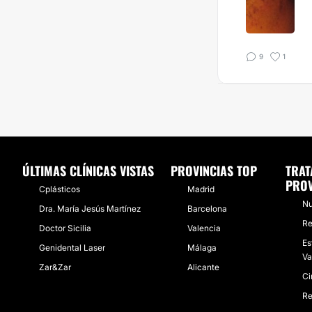
9
1
ÚLTIMAS CLÍNICAS VISTAS
PROVINCIAS TOP
TRAT
PROV
Cplásticos
Madrid
Nu
Dra. María Jesús Martínez
Barcelona
Re
Doctor Sicilia
Valencia
Es
Genidental Laser
Málaga
Va
Zar&Zar
Alicante
Ci
Re