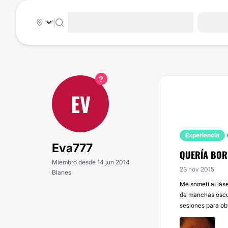
|
EV
Experiencia
Eva777
QUERÍA BOR
Miembro desde 14 jun 2014
23 nov 2015
Blanes
Me sometí al láse
de manchas oscur
sesiones para obt