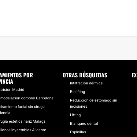
AMIENTOS POR
OTRAS BÚSQUEDAS
EX
INCIA
Infiltración dérmica
trición Madrid
Biolifting
modelación corporal Barcelona
Reducción de estomago sin
incisiones
tiramiento facial sin cirugía
lencia
Lifting
rugía estética nariz Málaga
Blanqueo dental
llenos inyectables Alicante
Espinillas