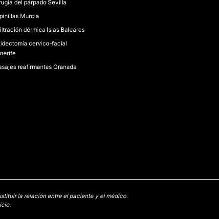
rugía del párpado Sevilla
pinillas Murcia
filtración dérmica Islas Baleares
tidectomía cervico-facial
nerife
sajes reafirmantes Granada
tuir la relación entre el paciente y el médico.
cio.