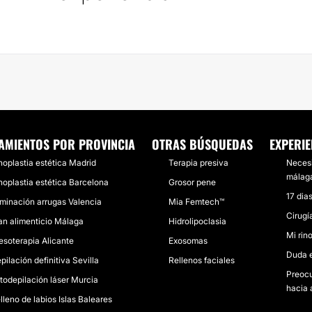
AMIENTOS POR PROVINCIA
OTRAS BÚSQUEDAS
EXPERIE
noplastia estética Madrid
Terapia presiva
Necesi
málag
noplastia estética Barcelona
Grosor pene
17 dia
iminación arrugas Valencia
Mia Femtech™
Cirugí
an alimenticio Málaga
Hidrolipoclasia
Mi rin
esoterapia Alicante
Exosomas
Duda 
pilación definitiva Sevilla
Rellenos faciales
Preocu
todepilación láser Murcia
hacia 
lleno de labios Islas Baleares