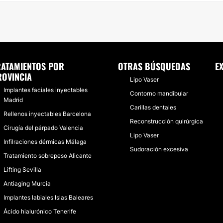
RATAMIENTOS POR
OTRAS BÚSQUEDAS
E
ROVINCIA
Lipo Vaser
Implantes faciales inyectables
Contorno mandibular
Madrid
Carillas dentales
Rellenos inyectables Barcelona
Reconstrucción quirúrgica
Cirugía del párpado Valencia
Lipo Vaser
Infilraciones dérmicas Málaga
Sudoración excesiva
Tratamiento sobrepeso Alicante
Lifting Sevilla
Antiaging Murcia
Implantes labiales Islas Baleares
Ácido hialurónico Tenerife