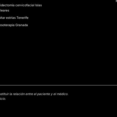
M
tidectomía cervicofacial Islas
leares
itar estrías Tenerife
soterapia Granada
tuir la relación entre el paciente y el médico.
cio.