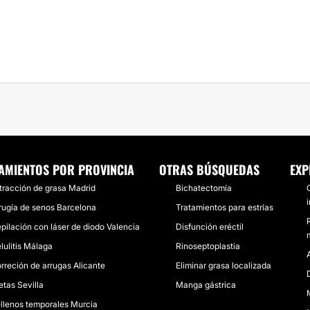
AMIENTOS POR PROVINCIA
OTRAS BÚSQUEDAS
EXP
tracción de grasa Madrid
Bichatectomía
rugía de senos Barcelona
Tratamientos para estrías
pilación con láser de diodo Valencia
Disfunción eréctil
lulitis Málaga
Rinoseptoplastia
rreción de arrugas Alicante
Eliminar grasa localizada
etas Sevilla
Manga gástrica
llenos temporales Murcia