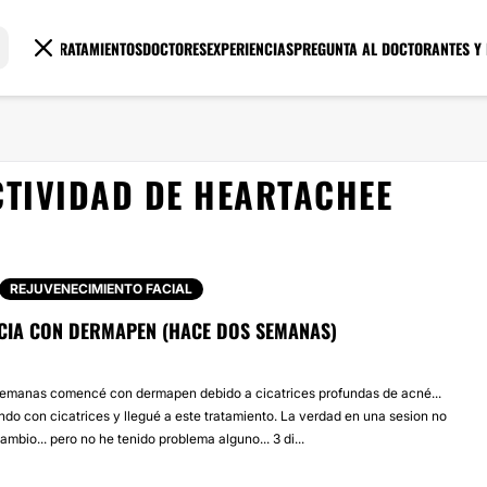
TRATAMIENTOS
DOCTORES
EXPERIENCIAS
PREGUNTA AL DOCTOR
ANTES Y
CTIVIDAD DE HEARTACHEE
REJUVENECIMIENTO FACIAL
NCIA CON DERMAPEN (HACE DOS SEMANAS)
semanas comencé con dermapen debido a cicatrices profundas de acné...
ando con cicatrices y llegué a este tratamiento. La verdad en una sesion no
ambio... pero no he tenido problema alguno... 3 di...