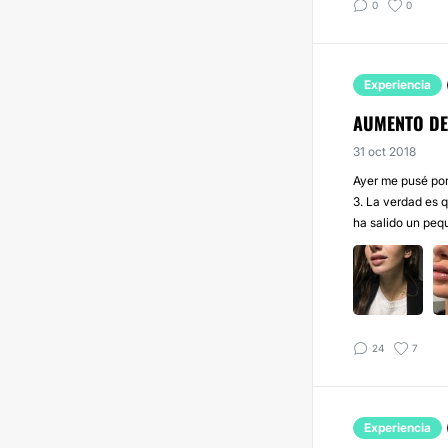
0
0
Experiencia
AUMENTO DE
31 oct 2018
Ayer me pusé por
3. La verdad es 
ha salido un pequ
24
7
Experiencia