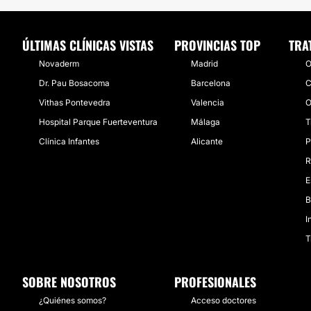
ÚLTIMAS CLÍNICAS VISTAS
PROVINCIAS TOP
TRA
Novaderm
Madrid
O
Dr. Pau Bosacoma
Barcelona
C
Vithas Pontevedra
Valencia
O
Hospital Parque Fuerteventura
Málaga
T
Clínica Infantes
Alicante
P
R
E
B
I
T
SOBRE NOSOTROS
PROFESIONALES
¿Quiénes somos?
Acceso doctores