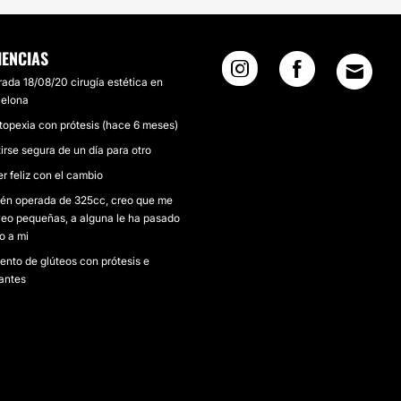
IENCIAS
ada 18/08/20 cirugía estética en
celona
opexia con prótesis (hace 6 meses)
irse segura de un día para otro
r feliz con el cambio
én operada de 325cc, creo que me
veo pequeñas, a alguna le ha pasado
o a mi
nto de glúteos con prótesis e
antes