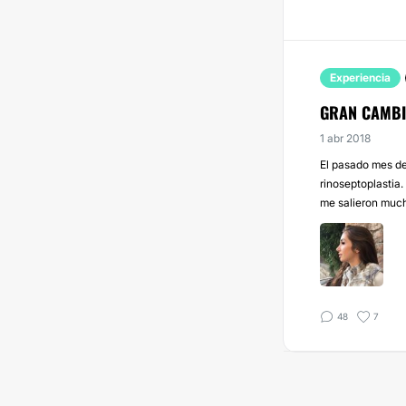
Experiencia
GRAN CAMBI
1 abr 2018
El pasado mes de
rinoseptoplastia
me salieron much
48
7