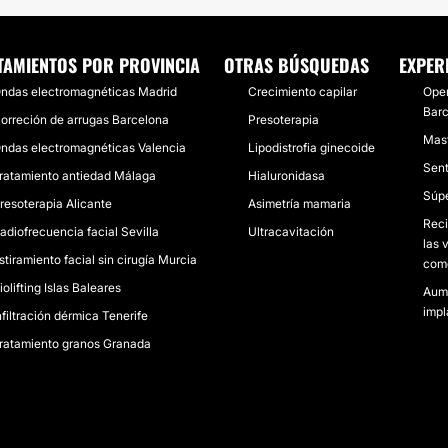
TAMIENTOS POR PROVINCIA
OTRAS BÚSQUEDAS
EXPER
ndas electromagnéticas Madrid
Crecimiento capilar
Oper
Bar
orreción de arrugas Barcelona
Presoterapia
Mast
ndas electromagnéticas Valencia
Lipodistrofia ginecoide
Sent
ratamiento antiedad Málaga
Hialuronidasa
Súpe
resoterapia Alicante
Asimetría mamaria
Reci
adiofrecuencia facial Sevilla
Ultracavitación
las 
stiramiento facial sin cirugía Murcia
com
iolifting Islas Baleares
Aume
impl
nfiltración dérmica Tenerife
ratamiento granos Granada