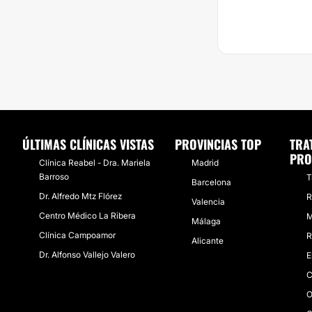
ÚLTIMAS CLÍNICAS VISTAS
PROVINCIAS TOP
TRA
PRO
Clínica Reabel - Dra. Mariela
Madrid
Barroso
T
Barcelona
Dr. Alfredo Mtz Flórez
R
Valencia
Centro Médico La Ribera
M
Málaga
Clínica Campoamor
R
Alicante
Dr. Alfonso Vallejo Valero
E
C
O