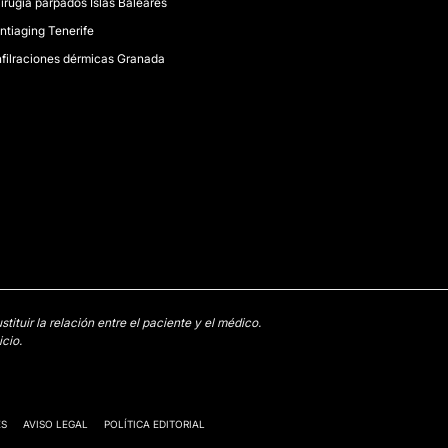
irugía párpados Islas Baleares
ntiaging Tenerife
nfilraciones dérmicas Granada
tuir la relación entre el paciente y el médico.
cio.
ES
AVISO LEGAL
POLÍTICA EDITORIAL