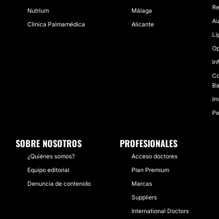
Re
Nutrium
Málaga
Au
Clínica Palmamédica
Alicante
Li
Op
In
Co
Ba
Im
Pe
SOBRE NOSOTROS
PROFESIONALES
¿Quiénes somos?
Acceso doctores
Equipo editorial
Plan Premium
Denuncia de contenido
Marcas
Suppliers
International Doctors