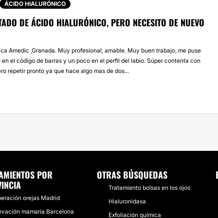
ÁCIDO HIALURÓNICO
TADO DE ÁCIDO HIALURÓNICO, PERO NECESITO DE NUEVO
ca Amedic ,Granada. Muy profesional, amable. Muy buen trabajo, me puse
 en el código de barras y un poco en el perfil del labio. Súper contenta con
ero repetir pronto ya que hace algo mas de dos...
AMIENTOS POR
OTRAS BÚSQUEDAS
INCIA
Tratamiento bolsas en los ojos
eración orejas Madrid
Hialuronidasa
evación mamaria Barcelona
Exfoliación química