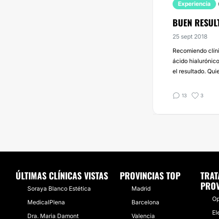
Experiencia
BUEN RESUL
25 sept 2018
Recomiendo clíni
ácido hialurónico
el resultado. Qui
13
3
ÚLTIMAS CLÍNICAS VISTAS
PROVINCIAS TOP
TRAT
PROV
Soraya Blanco Estética
Madrid
Op
MedicalPlena
Barcelona
El
Dra. Maria Damont
Valencia