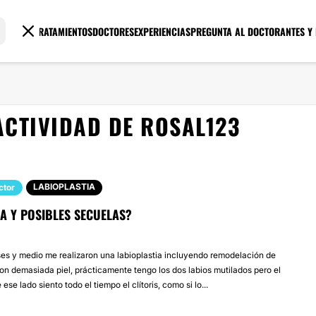
TRATAMIENTOS
DOCTORES
EXPERIENCIAS
PREGUNTA AL DOCTOR
ANTES Y
ACTIVIDAD DE ROSAL123
LABIOPLASTIA
ctor
A Y POSIBLES SECUELAS?
es y medio me realizaron una labioplastia incluyendo remodelación de
on demasiada piel, prácticamente tengo los dos labios mutilados pero el
ese lado siento todo el tiempo el clítoris, como si lo...