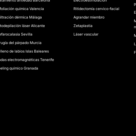
atamiento antiedad Barcelona
Electroestimulación
p
foliación química Valencia
Ritidectomía cervico-facial
E
filtración dérmica Málaga
Agrandar miembro
M
todepilación láser Alicante
Zetaplastia
m
efarocalasia Sevilla
Láser vascular
M
rugía del párpado Murcia
L
lleno de labios Islas Baleares
das electromagnéticas Tenerife
eling químico Granada