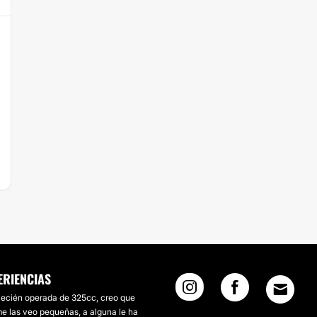
ERIENCIAS
ecién operada de 325cc, creo que
e las veo pequeñas, a alguna le ha