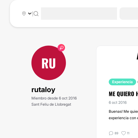
|
RU
Experiencia
rutaloy
ME QUIERO H
Miembro desde 6 oct 2016
6 oct 2016
Sant Feliu de Llobregat
Buenas! Me quier
experiencia con 
89
11