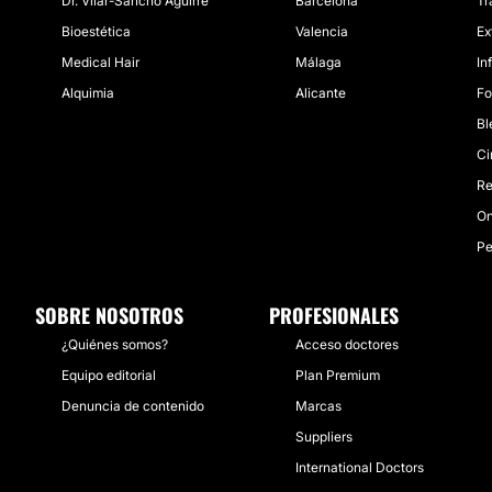
Dr. Vilar-Sancho Aguirre
Barcelona
Tr
Bioestética
Valencia
Ex
Medical Hair
Málaga
In
Alquimia
Alicante
Fo
Bl
Ci
Re
On
Pe
SOBRE NOSOTROS
PROFESIONALES
¿Quiénes somos?
Acceso doctores
Equipo editorial
Plan Premium
Denuncia de contenido
Marcas
Suppliers
International Doctors