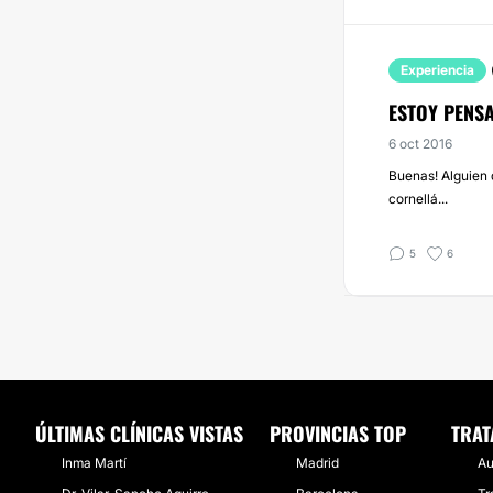
Experiencia
ESTOY PENSA
6 oct 2016
Buenas! Alguien d
cornellá...
5
6
ÚLTIMAS CLÍNICAS VISTAS
PROVINCIAS TOP
TRAT
Inma Martí
Madrid
Au