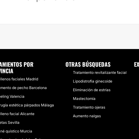
AMIENTOS POR
OTRAS BÚSQUEDAS
E
INCIA
Tratamiento revitalizante facial
llenos faciales Madrid
Lipodistrofia ginecoide
mento de pecho Barcelona
Eliminación de estrías
eling Valencia
Mastectomía
rugía estética párpados Málaga
Tratamiento ojeras
lleno facial Alicante
Aumento nalgas
etas Sevilla
né quístico Murcia