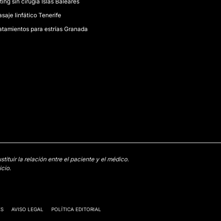
fting sin cirugía Islas Baleares
saje linfático Tenerife
atamientos para estrías Granada
tuir la relación entre el paciente y el médico.
cio.
ES
AVISO LEGAL
POLÍTICA EDITORIAL