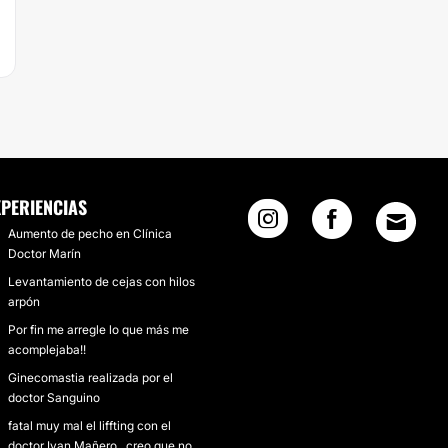
XPERIENCIAS
Aumento de pecho en Clínica
Doctor Marín
Levantamiento de cejas con hilos
arpón
Por fin me arregle lo que más me
acomplejaba!!
Ginecomastia realizada por el
doctor Sanguino
fatal muy mal el liffting con el
doctor Ivan Mañero...creo que no