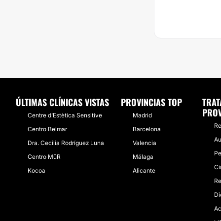
ÚLTIMAS CLÍNICAS VISTAS
PROVINCIAS TOP
TRAT
PROV
Centre d'Estètica Sensitive
Madrid
Re
Centro Belmar
Barcelona
Au
Dra. Cecilia Rodríguez Luna
Valencia
Pe
Centro MüR
Málaga
Ci
Kocoa
Alicante
Re
Di
Ac