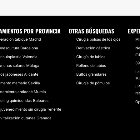
AMIENTOS POR PROVINCIA
OTRAS BÚSQUEDAS
EXPE
eración tabique Madrid
Cirugía bolsas de los ojos
Mi
poescultura Barcelona
Derivación gástrica
Ne
má
riculoplastia Valencia
Cirugía de labios
39
nchas solares Málaga
Relleno de labios
La
los japoneses Alicante
Bultos granulares
su
mento mamario Sevilla
Cirugía de pómulos
Li
atamiento antiacné Murcia
re
eling químico Islas Baleares
Op
juvenecimiento sin cirugía Tenerife
vitalización cutánea Granada