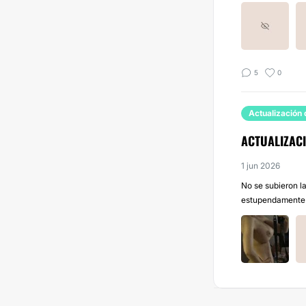
5
0
Actualización 
ACTUALIZAC
1 jun 2026
No se subieron l
estupendamente y