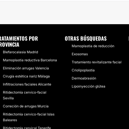
RATAMIENTOS POR
OTRAS BÚSQUEDAS
ROVINCIA
Mamoplastia de reducción
Blefarocalasia Madrid
Exosomas
Mamoplastia reductiva Barcelona
Tratamiento revitalizante facial
Eliminación arrugas Valencia
Criolipoplastia
Cirugía estética nariz Málaga
Dermoabrasión
Infiltraciones faciales Alicante
Lipoinyección glútea
Ritidectomía cervico-facial
Sevilla
Correción de arrugas Murcia
Ritidectomía cervico-facial Islas
Baleares
Ritidectomía cervical Tenerife