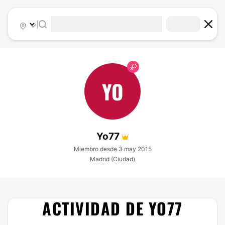
|
YO
Yo77
Miembro desde 3 may 2015
Madrid (Ciudad)
ACTIVIDAD DE YO77